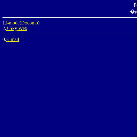
F
�
1.
i-mode(Docomo)
2.
J-Sky Web
0.
E-mail