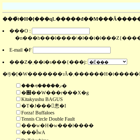
���̃t�H�[���ɋL�����đ��M���Ă����
���O :
�n���h���ł����\�ł��i�ł���Ζ{��
E-mail �F
���Z�܂��i�s���{���j:
�ǂ̃y�[�W�������ɂȂ�܂������H�i����
���ዳ�����ފ�
�֐��W���r���X�g
Kitakyushu BAGUS
�T�J���󂯂悤�I
Forza! Buffaloes
Tennis Circle Double Fault
���w�H�w���l����
���ȊwA