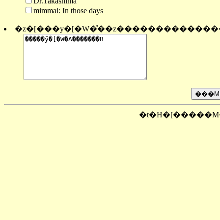
Dr.Takashima
mimmai: In those days
�z�[���y�[�W�̊��z������������